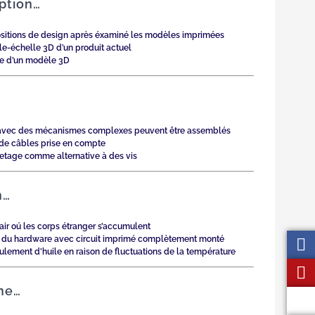
eption…
positions de design après éxaminé les modèles imprimées
le-échelle 3D d’un produit actuel
ide d’un modèle 3D
its avec des mécanismes complexes peuvent être assemblés
 de câbles prise en compte
uetage comme alternative à des vis
n…
’air oú les corps étranger s’accumulent
eur du hardware avec circuit imprimé complètement monté
ulement d’huile en raison de fluctuations de la température
rme…