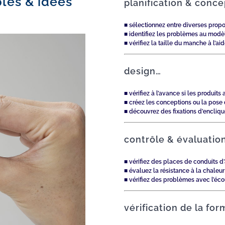
les & idées
planification & conc
■ sélectionnez entre diverses pro
■ identifiez les problèmes au modè
■ vérifiez la taille du manche à l’a
design…
■ vérifiez à l’avance si les produ
■ créez les conceptions ou la pose
■ découvrez des fixations d’encliq
contrôle & évaluatio
■ vérifiez des places de conduits d
■ évaluez la résistance à la chal
■ vérifiez des problèmes avec l’éco
vérification de la fo