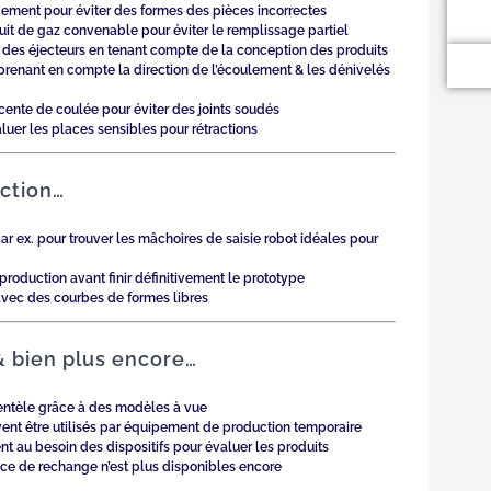
cement pour éviter des formes des pièces incorrectes
duit de gaz convenable pour éviter le remplissage partiel
é des éjecteurs en tenant compte de la conception des produits
 prenant en compte la direction de l’écoulement & les dénivelés
cente de coulée pour éviter des joints soudés
luer les places sensibles pour rétractions
ction…
ar ex. pour trouver les mâchoires de saisie robot idéales pour
 production avant finir définitivement le prototype
 avec des courbes de formes libres
&
bi
en plus en
cor
e
…
lientèle grâce à des modèles à vue
nt être utilisés par équipement de production temporaire
t au besoin des dispositifs pour évaluer les produits
èce de rechange n’est plus disponibles encore