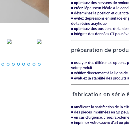
■ optimisez des nervures de renfor
■ créez l’épaisseur idéale & le con
■ déterminez la position et quantit
■ évitez dépressions en surface en
de la résine acrylique
■ optimisez des positions de la des
■ intégrez des données CT pour éva
préparation de produ
■ essayez des différentes options, p
votre produit
■ vérifiez directement à la ligne de
■ évaluez la stabilité des produits
fabric
at
ion e
n série 
■ améliorez la satisfaction de la c
■ des pièces imprimées en 3D peuve
■ en cas d’urgence, créez rapidemen
■ imprimez votre œuvre d’art ou pi