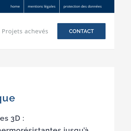
home
mentions légales
protection des données
Projets achevés
CONTACT
que
es 3D :
thermorésistantes jusqu’à