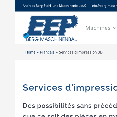
Skip
Andreas Berg Stahl- und Maschinenbau e.K.
|
info@berg-masch
to
content
Machines
Home
Français
Services d’impression 3D
Services d’impressio
Des possibilités sans précé
que ce soit des pièces en ma