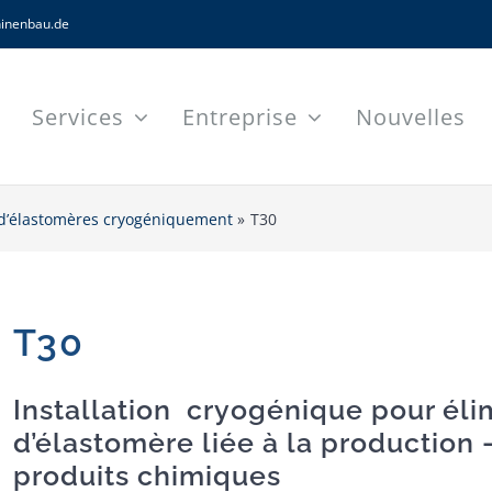
inenbau.de
Services
Entreprise
Nouvelles
s d’élastomères cryogéniquement
T30
T30
Installation cryogénique pour éli
d’élastomère liée à la production –
produits chimiques