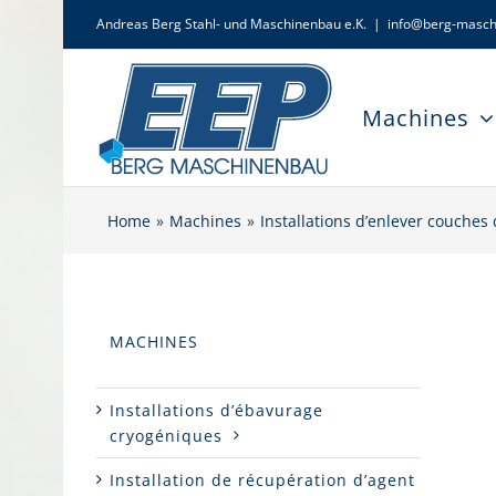
Skip
Andreas Berg Stahl- und Maschinenbau e.K.
|
info@berg-masch
to
content
Machines
Home
Machines
Installations d’enlever couche
MACHINES
Installations d’ébavurage
cryogéniques
Installation de récupération d’agent