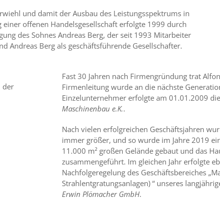
erwiehl und damit der Ausbau des Leistungsspektrums in
 einer offenen Handelsgesellschaft erfolgte 1999 durch
gung des Sohnes Andreas Berg, der seit 1993 Mitarbeiter
und Andreas Berg als geschäftsführende Gesellschafter.
Fast 30 Jahren nach Firmengründung trat Alfo
Firmenleitung wurde an die nächste Generatio
Einzelunternehmer erfolgte am 01.01.2009 di
Maschinenbau e.K.
.
Nach vielen erfolgreichen Geschäftsjahren wu
immer größer, und so wurde im Jahre 2019 ei
11.000 m² großen Gelände gebaut und das Hau
zusammengeführt. Im gleichen Jahr erfolgte 
Nachfolgeregelung des Geschäftsbereiches „M
Strahlentgratungsanlagen) “ unseres langjähr
Erwin Plömacher GmbH
.