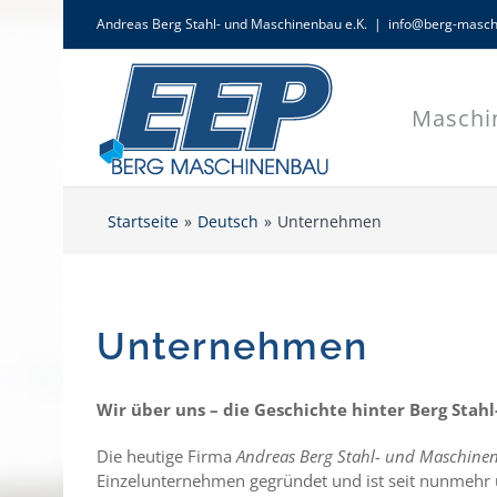
Zum
Andreas Berg Stahl- und Maschinenbau e.K.
|
info@berg-masch
Inhalt
springen
Maschi
Startseite
Deutsch
Unternehmen
Unternehmen
Wir über uns – die Geschichte hinter Berg Sta
Die heutige Firma
Andreas Berg Stahl- und Maschinen
Einzelunternehmen gegründet und ist seit nunmehr 